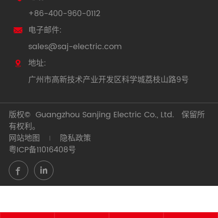
+86-400-960-0112
电子邮件:

sales@saj-electric.com
地址:

广州市高新技术产业开发区科学城荔枝山路9号
版权©
Guangzhou Sanjing Electric Co., Ltd.
保留所
有权利。
网站地图
隐私政策
粤ICP备11016408号

